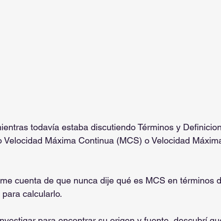
ntras todavía estaba discutiendo Términos y Definicion
ino Velocidad Máxima Continua (MCS) o Velocidad Máxim
me cuenta de que nunca dije qué es MCS en términos de
para calcularlo.
estigar para encontrar su origen y fuente, descubrí qu