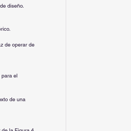
 de diseño.
rico.
az de operar de 
 para el 
exto de una 
 de la Figura 4 