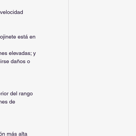
 velocidad 
ojinete está en 
es elevadas; y 
irse daños o 
rior del rango 
nes de 
ón más alta 