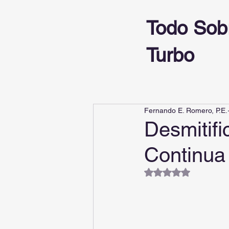
Todo Sob
Turbo
Fernando E. Romero, P.E.
Desmitif
Continu
Obtuvo NaN de 5 es