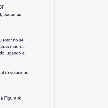
or
al, podemos 
 rotor no se 
stras madres 
do jugando al 
al (o velocidad 
a Figura 4: 