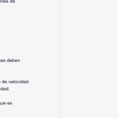
ones de 
ntes deben 
o de velocidad 
idad.
que es 