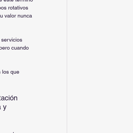
os rotativos 
su valor nunca 
servicios 
 pero cuando 
 los que 
tación 
 y 