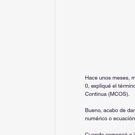
Hace unos meses, mie
0, expliqué el térm
Continua (MCOS).
Bueno, acabo de dar
numérico o ecuación 
Cuando comencé a inv