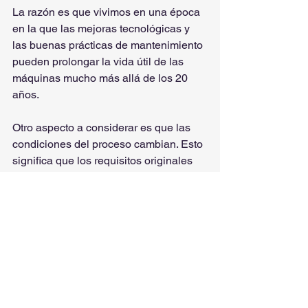
La razón es que vivimos en una época 
en la que las mejoras tecnológicas y 
las buenas prácticas de mantenimiento 
pueden prolongar la vida útil de las 
máquinas mucho más allá de los 20 
años.
Otro aspecto a considerar es que las 
condiciones del proceso cambian. Esto 
significa que los requisitos originales 
que el equipo debía satisfacer podrían 
haber cambiado. Quizás la capacidad 
de una planta esté aumentando o 
cambiando. Quizás la composición del 
gas esté cambiando.
Los ingenieros de equipos rotativos y 
confiabilidad siempre esperan mejorar 